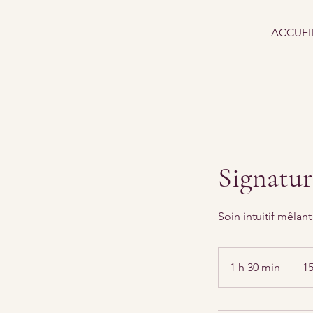
ACCUEI
Signatur
Soin intuitif mêlan
150
euros
1 h 30 min
1
15
3
0