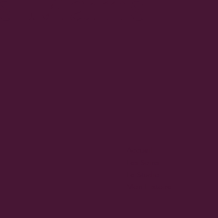
s Mains
e
Accueil
Les Soins
Le Studio
Mon Histoire