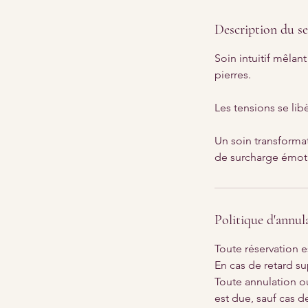
m
i
Description du se
n
Soin intuitif mêlan
pierres.
Les tensions se lib
Un soin transformat
de surcharge émot
Politique d'annul
Toute réservation e
En cas de retard su
Toute annulation ou
est due, sauf cas d