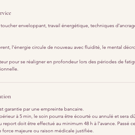
rvice
t toucher enveloppant, travail énergétique, techniques d’ancrag
èrent, l’énergie circule de nouveau avec fluidité, le mental décro
eur pour se réaligner en profondeur lors des périodes de fatig
ionnelle.
ation
st garantie par une empreinte bancaire.
périeur à 5 min, le soin pourra être écourté ou annulé et sera dû 
 report doit être effectué au minimum 48 h à l’avance. Passé ce
e force majeure ou raison médicale justifiée.