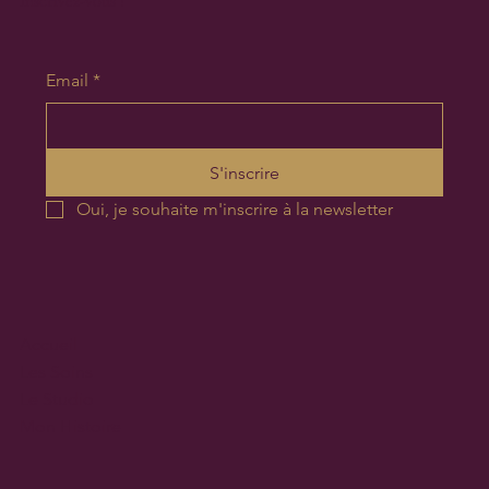
Inscrivez-vous !
Email
*
S'inscrire
Oui, je souhaite m'inscrire à la newsletter
Accueil
Les Soins
Le Studio
Mon Histoire