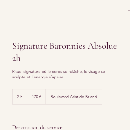
Signature Baronnies Absolue
2h
Rituel signature où le corps se relâche, le visage se
sculpte et l’énergie s’apaise.
170
euros
2 h
2
170 €
Boulevard Aristide Briand
h
Description du service