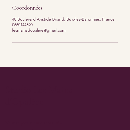
Coordonnées
40 Boulevard Aristide Briand, Buis-les-Baronnies, France
0660144390
lesmainsdopaline@gmail.com
Studio Les Mains
d'Opaline
Ne manquez aucune actualité -