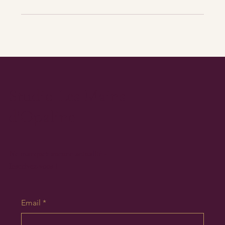
Studio Les Mains
d'Opaline
Ne manquez aucune actualité -
Inscrivez-vous !
Email
*