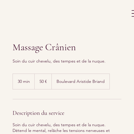
Massage Crânien
Soin du cuir chevelu, des tempes et de la nuque.
50
euros
30 min
3
50 €
Boulevard Aristide Briand
0
m
i
n
Description du service
Soin du cuir chevelu, des tempes et de la nuque.
Détend le mental, relâche les tensions nerveuses et