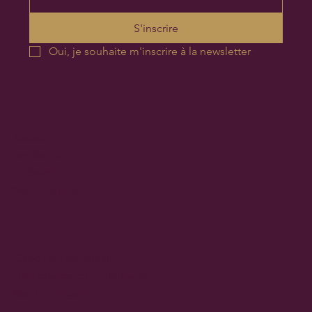
S'inscrire
Oui, je souhaite m'inscrire à la newsletter
Accueil
Les Soins
Le Studio
Mon Histoire
Condition générales
Politique de confidentialité
Mention légale