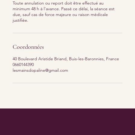
Toute annulation ou report doit être effectué au
minimum 48 h à l’avance. Passé ce délai, la séance est
due, sauf cas de force majeure ou raison médicale
justifiée.
Coordonnées
40 Boulevard Aristide Briand, Buis-les-Baronnies, France
0660144390
lesmainsdopaline@gmail.com
Studio Les Mains