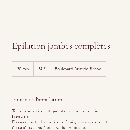
Epilation jambes complètes
34
euros
30 min
3
34 €
Boulevard Aristide Briand
0
m
i
n
Politique d'annulation
Toute réservation est garantie par une empreinte
bancaire.
En cas de retard supérieur à 5 min, le soin pourra être
écourté ou annulé et sera dû en totalité.