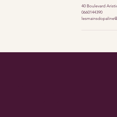
40 Boulevard Aristi
0660144390
lesmainsdopaline
Studio Le