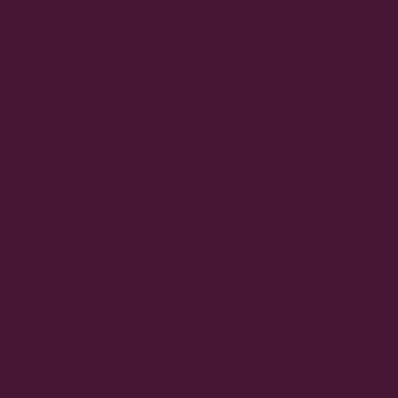
e
Accueil
Les Soins
Le Studio
Mon Histoire