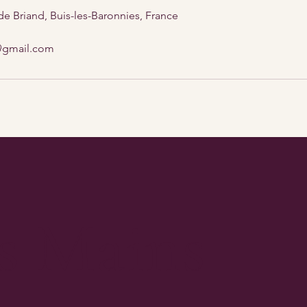
de Briand, Buis-les-Baronnies, France
@gmail.com
s Mains