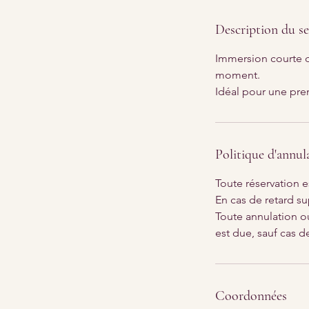
i
n
Description du se
Immersion courte da
moment.
Idéal pour une pre
Politique d'annul
Toute réservation e
En cas de retard su
Toute annulation ou
est due, sauf cas d
Coordonnées