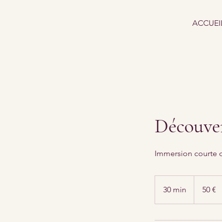
ACCUEI
Découve
Immersion courte da
50
euros
30 min
3
50 €
0
m